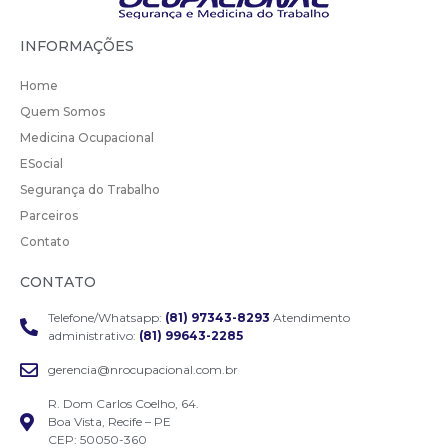
INFORMAÇÕES
Home
Quem Somos
Medicina Ocupacional
ESocial
Segurança do Trabalho
Parceiros
Contato
CONTATO
Telefone/Whatsapp:
(81) 97343-8293
Atendimento
administrativo:
(81) 99643-2285
gerencia@nrocupacional.com.br
R. Dom Carlos Coelho, 64.
Boa Vista, Recife – PE
CEP: 50050-360