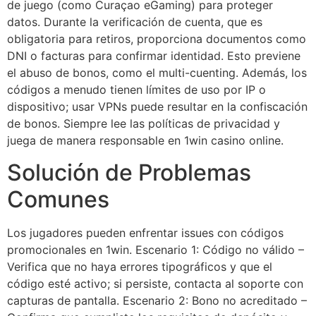
de juego (como Curaçao eGaming) para proteger
datos. Durante la verificación de cuenta, que es
obligatoria para retiros, proporciona documentos como
DNI o facturas para confirmar identidad. Esto previene
el abuso de bonos, como el multi-cuenting. Además, los
códigos a menudo tienen límites de uso por IP o
dispositivo; usar VPNs puede resultar en la confiscación
de bonos. Siempre lee las políticas de privacidad y
juega de manera responsable en 1win casino online.
Solución de Problemas
Comunes
Los jugadores pueden enfrentar issues con códigos
promocionales en 1win. Escenario 1: Código no válido –
Verifica que no haya errores tipográficos y que el
código esté activo; si persiste, contacta al soporte con
capturas de pantalla. Escenario 2: Bono no acreditado –