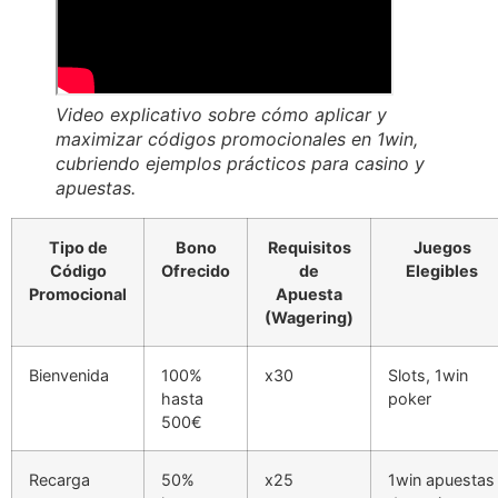
Video explicativo sobre cómo aplicar y
maximizar códigos promocionales en 1win,
cubriendo ejemplos prácticos para casino y
apuestas.
Tipo de
Bono
Requisitos
Juegos
Código
Ofrecido
de
Elegibles
Promocional
Apuesta
(Wagering)
Bienvenida
100%
x30
Slots, 1win
hasta
poker
500€
Recarga
50%
x25
1win apuestas