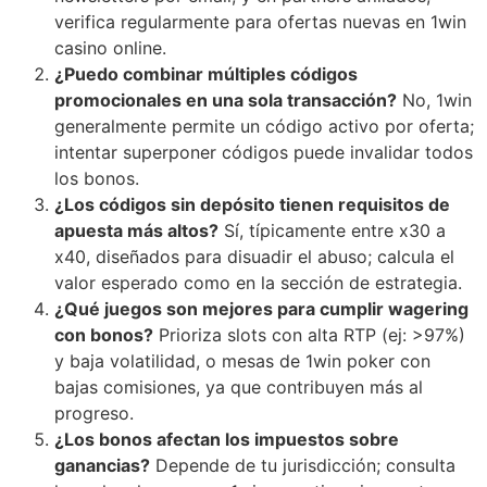
verifica regularmente para ofertas nuevas en 1win
casino online.
¿Puedo combinar múltiples códigos
promocionales en una sola transacción?
No, 1win
generalmente permite un código activo por oferta;
intentar superponer códigos puede invalidar todos
los bonos.
¿Los códigos sin depósito tienen requisitos de
apuesta más altos?
Sí, típicamente entre x30 a
x40, diseñados para disuadir el abuso; calcula el
valor esperado como en la sección de estrategia.
¿Qué juegos son mejores para cumplir wagering
con bonos?
Prioriza slots con alta RTP (ej: >97%)
y baja volatilidad, o mesas de 1win poker con
bajas comisiones, ya que contribuyen más al
progreso.
¿Los bonos afectan los impuestos sobre
ganancias?
Depende de tu jurisdicción; consulta