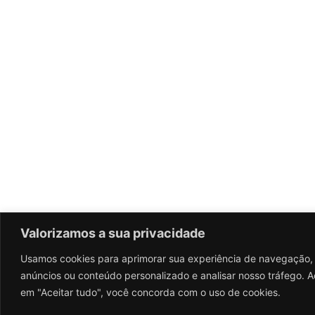
Valorizamos a sua privacidade
Usamos cookies para aprimorar sua experiência de navegação, 
anúncios ou conteúdo personalizado e analisar nosso tráfego. Ao
em "Aceitar tudo", você concorda com o uso de cookies.