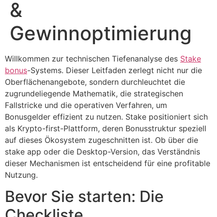
&
Gewinnoptimierung
Willkommen zur technischen Tiefenanalyse des
Stake
bonus
-Systems. Dieser Leitfaden zerlegt nicht nur die
Oberflächenangebote, sondern durchleuchtet die
zugrundeliegende Mathematik, die strategischen
Fallstricke und die operativen Verfahren, um
Bonusgelder effizient zu nutzen. Stake positioniert sich
als Krypto-first-Plattform, deren Bonusstruktur speziell
auf dieses Ökosystem zugeschnitten ist. Ob über die
stake app oder die Desktop-Version, das Verständnis
dieser Mechanismen ist entscheidend für eine profitable
Nutzung.
Bevor Sie starten: Die
Checkliste